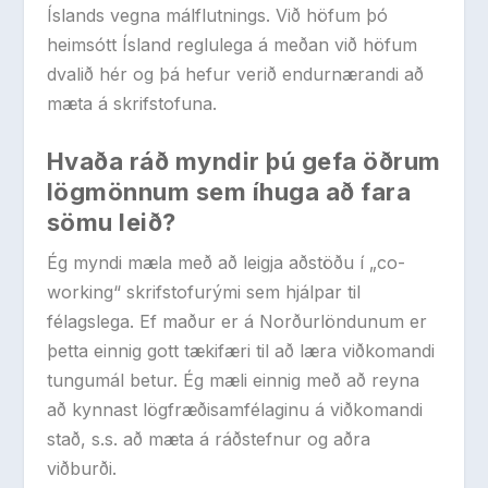
Íslands vegna málflutnings. Við höfum þó
heimsótt Ísland reglulega á meðan við höfum
dvalið hér og þá hefur verið endurnærandi að
mæta á skrifstofuna.
Hvaða ráð myndir þú gefa öðrum
lögmönnum sem íhuga að fara
sömu leið?
Ég myndi mæla með að leigja aðstöðu í „co-
working“ skrifstofurými sem hjálpar til
félagslega. Ef maður er á Norðurlöndunum er
þetta einnig gott tækifæri til að læra viðkomandi
tungumál betur. Ég mæli einnig með að reyna
að kynnast lögfræðisamfélaginu á viðkomandi
stað, s.s. að mæta á ráðstefnur og aðra
viðburði.