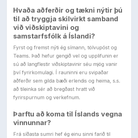
Hvaða aðferðir og tækni nýtir þú
til að tryggja skilvirkt samband
við viðskiptavini og
samstarfsfólk á Íslandi?
Fyrst og fremst nýti ég símann, tölvupóst og
Teams. Það hefur gengið vel og upplifunin er
sú að langflestir viðskiptavinir séu mjög vanir
því fyrirkomulagi. Í rauninni eru svipaðar
aðferðir sem gilda bæði erlendis og heima, s.s.
að tileinka sér að bregðast hratt við
fyrirspurnum og verkefnum.
Þarftu að koma til Íslands vegna
vinnunnar?
Frá síðasta sumri hef ég einu sinni farið til