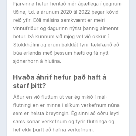
Fjarvinna hefur hentað mér ágætlega í gegnum
tíðina, t.d. á árunum 2020 til 2022 þegar kóvid
reið yfir. Eðli málsins samkvæmt er meiri
vinnufriður og dagurinn nýtist þannig almennt
betur. Þá kunnum við mjög vel við okkur í
Stokkhólmi og erum þakklát fyrir tækifærið að
búa erlendis með þessum hætti og fá nýtt
sjónarhorn á hlutina.
Hvaða áhrif hefur það haft á
starf þitt?
Áður en við fluttum út var ég mikið í mál-
flutningi en er minna í slíkum verkefnum núna
sem er helsta breytingin. Ég sinni að öðru leyti
sams konar verkefnum og fyrir flutninga og
hef ekki þurft að hafna verkefnum.