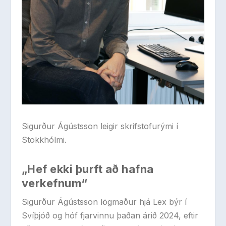
Sigurður Ágústsson leigir skrifstofurými í
Stokkhólmi.
„Hef ekki þurft að hafna
verkefnum“
Sigurður Ágústsson lögmaður hjá Lex býr í
Svíþjóð og hóf fjarvinnu þaðan árið 2024, eftir