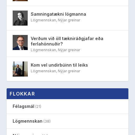
Samningatækni lögmanna
Lögmennskan
,
Nýjar greinar
Verðum við öll tækniráðgjafar eða
ferlahönnuðir?
Lögmennskan
,
Nýjar greinar
Kom vel undirbúinn til leiks
Lögmennskan
,
Nýjar greinar
FLOKKAR
Félagsmál
(21)
Lögmennskan
(38)