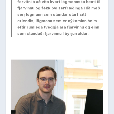
forvitni á að vita hvort lögmennska henti til
fjarvinnu og fékk því sérfræðinga í lið með
sér; lögmann sem stundar starf sitt
erlendis, lögmann sem er nýkominn heim
eftir rúmlega tveggja ára fjarvinnu og einn
sem stundaði fjarvinnu í byrjun aldar.