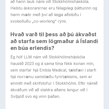
að hann lauk námi við Stokkhólmsháskóla.
Helstu áskoranirnar eru félagslegi þátturinn og
hann mælir með því að leigja aðstöðu í
svokölluðu „co-working“ rými.
Hvað varð til þess að þú ákvaðst
að starfa sem lögmaður á Íslandi
en búa erlendis?
Ég hóf LLM nám við Stokkhólmsháskóla
haustið 2023 og á sama tíma fékk konan mín,
sem starfar hjá Embla Medical, tækifæri í starfi
hjá norrænu samstæðu fyrirtækisins, sem er
einmitt með skrifstofur í Stokkhólmi. Eftir námið
ákváðum við að staldra aðeins lengur við í
Svíþjóð svo ég vinn þaðan.