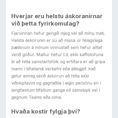
Hverjar eru helstu áskoranirnar
við þetta fyrirkomulag?
Fjarvinnan hefur gengið mjög vel að mínu mati.
Helsta áskorunin er sú að missa úr félagslega
þættinum á mínum vinnustað sem hefur alltaf
verið góður. Maður hefur t.d. ekki kaffistofuna
til að hitta samstarfsfólk og erfiðara er að grípa
mann í tilfallandi verkefni eða álitsgjöf. Það
getur einnig verið áskorun að hitta ekki
viðskiptavini og gagnaðila í eigin persónu en í
langflestum tilfellum ganga öll samskipti vel í
gegnum Teams eða síma.
Hvaða kostir fylgja því?