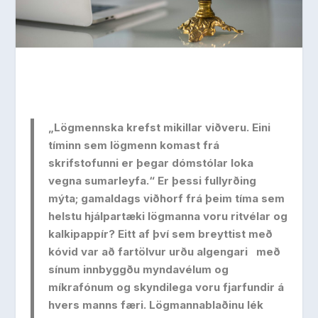
„Lögmennska krefst mikillar viðveru. Eini
tíminn sem lögmenn komast frá
skrifstofunni er þegar dómstólar loka
vegna sumarleyfa.“ Er þessi fullyrðing
mýta; gamaldags viðhorf frá þeim tíma sem
helstu hjálpartæki lögmanna voru ritvélar og
kalkipappír? Eitt af því sem breyttist með
kóvid var að fartölvur urðu algengari
með
sínum innbyggðu myndavélum og
míkrafónum og skyndilega voru fjarfundir á
hvers manns færi. Lögmannablaðinu lék