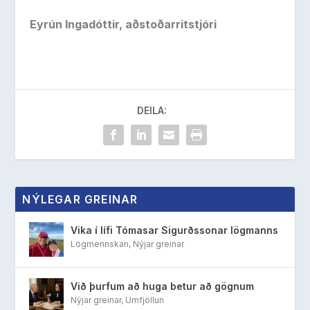
Eyrún Ingadóttir, aðstoðarritstjóri
DEILA:
NÝLEGAR GREINAR
Vika í lífi Tómasar Sigurðssonar lögmanns
Lögmennskan
,
Nýjar greinar
Við þurfum að huga betur að gögnum
Nýjar greinar
,
Umfjöllun