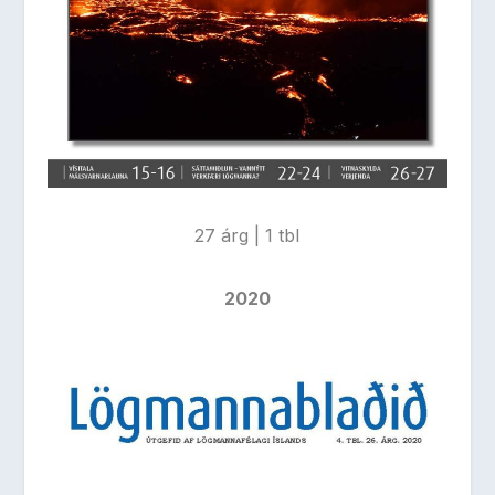
27 árg | 1 tbl
2020