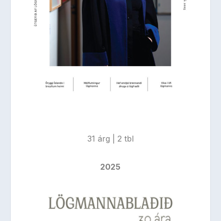
31 árg | 2 tbl
2025