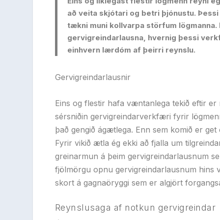
Eins og líklegast flestir lögmenn reyni é
að veita skjótari og betri þjónustu. Þess
tækni muni kollvarpa störfum lögmanna. Fy
gervigreindarlausna, hvernig þessi ver
einhvern lærdóm af þeirri reynslu.
Gervigreindarlausnir
Eins og flestir hafa væntanlega tekið eftir 
sérsniðin gervigreindarverkfæri fyrir lögmen
það gengið ágætlega. Enn sem komið er get ég
Fyrir vikið ætla ég ekki að fjalla um tilgrein
greinarmun á þeim gervigreindarlausnum se
fjölmörgu opnu gervigreindarlausnum hins v
skort á gagnaöryggi sem er algjört forgangs
Reynslusaga af notkun gervigreindar