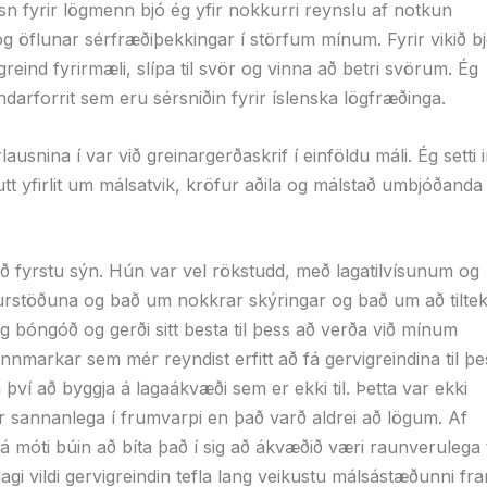
n fyrir lögmenn bjó ég yfir nokkurri reynslu af notkun
g öflunar sérfræðiþekkingar í störfum mínum. Fyrir vikið b
greind fyrirmæli, slípa til svör og vinna að betri svörum. Ég
ndarforrit sem eru sérsniðin fyrir íslenska lögfræðinga.
usnina í var við greinargerðaskrif í einföldu máli. Ég setti 
utt yfirlit um málsatvik, kröfur aðila og málstað umbjóðanda
við fyrstu sýn. Hún var vel rökstudd, með lagatilvísunum og
niðurstöðuna og bað um nokkrar skýringar og bað um að tiltek
ög bóngóð og gerði sitt besta til þess að verða við mínum
markar sem mér reyndist erfitt að fá gervigreindina til þe
rá því að byggja á lagaákvæði sem er ekki til. Þetta var ekki
ar sannanlega í frumvarpi en það varð aldrei að lögum. Af
 móti búin að bíta það í sig að ákvæðið væri raunverulega t
lagi vildi gervigreindin tefla lang veikustu málsástæðunni fr