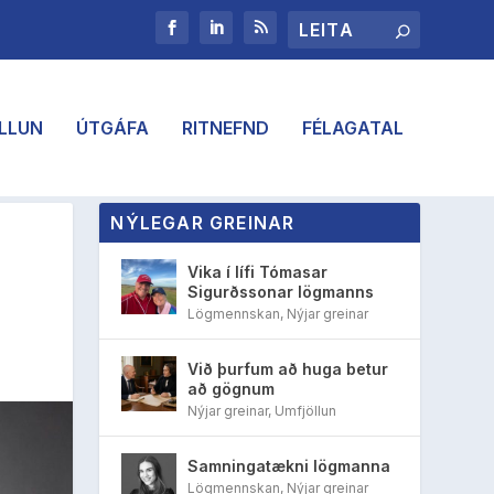
LLUN
ÚTGÁFA
RITNEFND
FÉLAGATAL
NÝLEGAR GREINAR
Vika í lífi Tómasar
Sigurðssonar lögmanns
Lögmennskan
,
Nýjar greinar
Við þurfum að huga betur
að gögnum
Nýjar greinar
,
Umfjöllun
Samningatækni lögmanna
Lögmennskan
,
Nýjar greinar