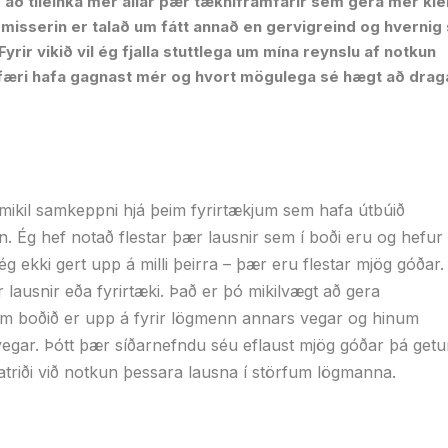
g að tileinka mér allar þær tækniframfarir sem gera mér klei
i misserin er talað um fátt annað en gervigreind og hvernig
rir vikið vil ég fjalla stuttlega um mína reynslu af notkun
kfæri hafa gagnast mér og hvort mögulega sé hægt að drag
er mikil samkeppni hjá þeim fyrirtækjum sem hafa útbúið
n. Ég hef notað flestar þær lausnir sem í boði eru og hefur
 ekki gert upp á milli þeirra – þær eru flestar mjög góðar.
dar lausnir eða fyrirtæki. Það er þó mikilvægt að gera
m boðið er upp á fyrir lögmenn annars vegar og hinum
egar. Þótt þær síðarnefndu séu eflaust mjög góðar þá getu
atriði við notkun þessara lausna í störfum lögmanna.