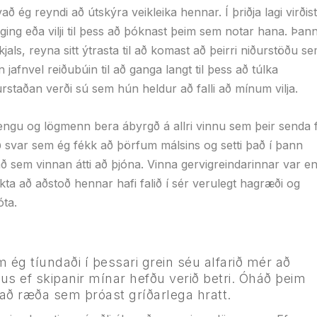
ég reyndi að útskýra veikleika hennar. Í þriðja lagi virðist
iging eða vilji til þess að þóknast þeim sem notar hana. Þann
sskjals, reyna sitt ýtrasta til að komast að þeirri niðurstöðu s
 jafnvel reiðubúin til að ganga langt til þess að túlka
ðurstaðan verði sú sem hún heldur að falli að mínum vilja.
engu og lögmenn bera ábyrgð á allri vinnu sem þeir senda 
 svar sem ég fékk að þörfum málsins og setti það í þann
að sem vinnan átti að þjóna. Vinna gervigreindarinnar var e
kta að aðstoð hennar hafi falið í sér verulegt hagræði og
ta.
 ég tíundaði í þessari grein séu alfarið mér að
us ef skipanir mínar hefðu verið betri. Óháð þeim
ð ræða sem þróast gríðarlega hratt.