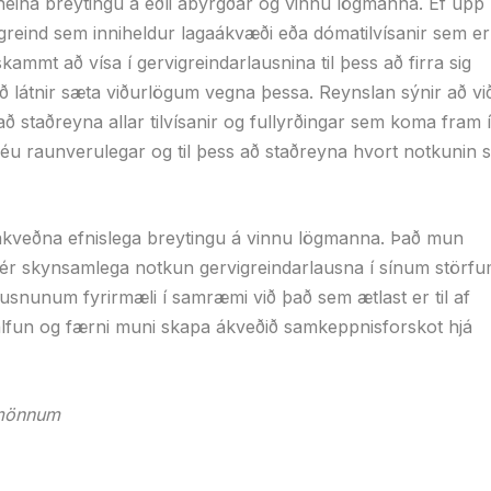
 neina breytingu á eðli ábyrgðar og vinnu lögmanna. Ef upp
greind sem inniheldur lagaákvæði eða dómatilvísanir sem e
ammt að vísa í gervigreindarlausnina til þess að firra sig
ið látnir sæta viðurlögum vegna þessa. Reynslan sýnir að vi
 staðreyna allar tilvísanir og fullyrðingar sem koma fram í
éu raunverulegar og til þess að staðreyna hvort notkunin 
r ákveðna efnislega breytingu á vinnu lögmanna. Það mun
 sér skynsamlega notkun gervigreindarlausna í sínum störf
ausnunum fyrirmæli í samræmi við það sem ætlast er til af
þjálfun og færni muni skapa ákveðið samkeppnisforskot hjá
gmönnum