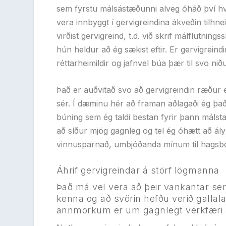
sem fyrstu málsástæðunni alveg óháð því hvað 
vera innbyggt í gervigreindina ákveðin tilhne
virðist gervigreind, t.d. við skrif málflutning
hún heldur að ég sækist eftir. Er gervigreindin
réttarheimildir og jafnvel búa þær til svo ni
Það er auðvitað svo að gervigreindin ræður 
sér. Í dæminu hér að framan aðlagaði ég það
búning sem ég taldi bestan fyrir þann málst
að síður mjög gagnleg og tel ég óhætt að ály
vinnusparnað, umbjóðanda mínum til hagsbó
Áhrif gervigreindar á störf lögmanna
Það má vel vera að þeir vankantar sem
kenna og að svörin hefðu verið gallala
annmörkum er um gagnlegt verkfæri a