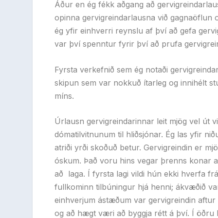
Áður en ég fékk aðgang að gervigreindarlaus
opinna gervigreindarlausna við gagnaöflun o
ég yfir einhverri reynslu af því að gefa gervi
var því spenntur fyrir því að prufa gervigrei
Fyrsta verkefnið sem ég notaði gervigreindarla
skipun sem var nokkuð ítarleg og innihélt st
míns.
Úrlausn gervigreindarinnar leit mjög vel út 
dómatilvitnunum til hliðsjónar. Ég las yfir 
atriði yrði skoðuð betur. Gervigreindin er mj
óskum. Það voru hins vegar þrenns konar ann
að
laga. Í fyrsta lagi vildi hún ekki hverfa f
fullkominn tilbúningur hjá henni; ákvæðið v
einhverjum ástæðum var gervigreindin aftur á
og að hægt væri að byggja rétt á því. Í öðru 