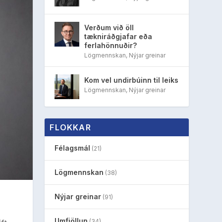
Verðum við öll
tækniráðgjafar eða
ferlahönnuðir?
Lögmennskan
,
Nýjar greinar
Kom vel undirbúinn til leiks
Lögmennskan
,
Nýjar greinar
FLOKKAR
Félagsmál
(21)
Lögmennskan
(38)
Nýjar greinar
(91)
Umfjöllun
(34)