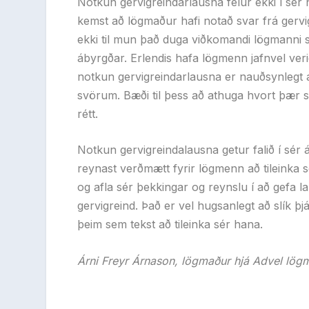
Notkun gervigreindarlausna felur ekki í sér
kemst að lögmaður hafi notað svar frá gervi
ekki til mun það duga viðkomandi lögmanni sk
ábyrgðar. Erlendis hafa lögmenn jafnvel ver
notkun gervigreindarlausna er nauðsynlegt að
svörum. Bæði til þess að athuga hvort þær s
rétt.
Notkun gervigreindalausna getur falið í sé
reynast verðmætt fyrir lögmenn að tileinka
og afla sér þekkingar og reynslu í að gefa l
gervigreind. Það er vel hugsanlegt að slík 
þeim sem tekst að tileinka sér hana.
Árni Freyr Árnason, lögmaður hjá Advel lö