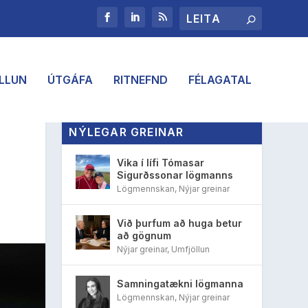
LLUN
ÚTGÁFA
RITNEFND
FÉLAGATAL
NÝLEGAR GREINAR
Vika í lífi Tómasar
Sigurðssonar lögmanns
Lögmennskan
,
Nýjar greinar
Við þurfum að huga betur
að gögnum
Nýjar greinar
,
Umfjöllun
Samningatækni lögmanna
Lögmennskan
,
Nýjar greinar