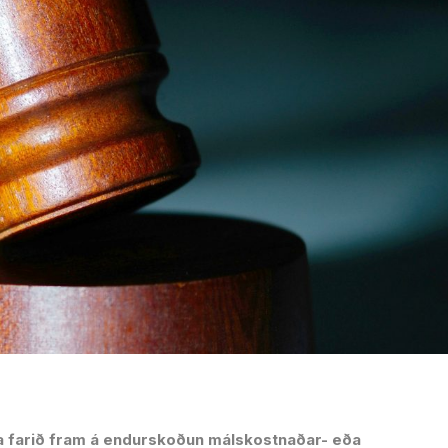
ta farið fram á endurskoðun málskostnaðar- eða