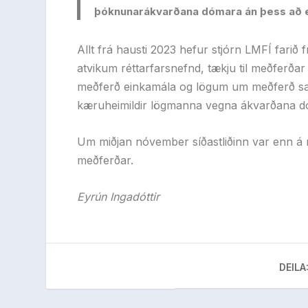
þóknunarákvarðana dómara án þess að e
Allt frá hausti 2023 hefur stjórn LMFÍ farið
atvikum réttarfarsnefnd, tækju til meðferðar
meðferð einkamála og lögum um meðferð sa
kæruheimildir lögmanna vegna ákvarðana d
Um miðjan nóvember síðastliðinn var enn á ný
meðferðar.
Eyrún Ingadóttir
DEILA