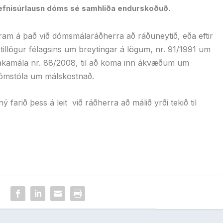
fnisúrlausn dóms sé samhliða endurskoðuð.
 fram á það við dómsmálaráðherra að ráðuneytið, eða eftir
 tillögur félagsins um breytingar á lögum, nr. 91/1991 um
kamála nr. 88/2008, til að koma inn ákvæðum um
ómstóla um málskostnað.
 farið þess á leit
við ráðherra að málið yrði tekið til
: