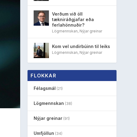
Verðum við öll
tækniráðgjafar eða
ferlahönnuðir?
Lögmennskan
,
Nýjar greinar
Kom vel undirbúinn til leiks
Lögmennskan
,
Nýjar greinar
FLOKKAR
Félagsmál
(21)
Lögmennskan
(38)
Nýjar greinar
(91)
Umfjöllun
(34)