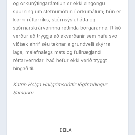
og orkunýtingaráætlun er ekki eingöngu
spurning um stefnumótun í orkumálum; hún er
kjarni réttarríkis, stjórnsýsluhátta og
stjórnarskrárvarinna réttinda borgaranna. Ríkið
verður að tryggja að ákvarðanir sem hafa svo
víðtæk áhrif séu teknar á grundvelli skýrra
laga, málefnalegs mats og fullnægjandi
réttarverndar. Það hefur ekki verið tryggt
hingað til.
Katrín Helga Hallgrímsdóttir lögfræðingur
Samorku.
DEILA: