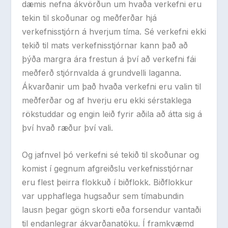
dæmis nefna ákvörðun um hvaða verkefni eru
tekin til skoðunar og meðferðar hjá
verkefnisstjórn á hverjum tíma. Sé verkefni ekki
tekið til mats verkefnisstjórnar kann það að
þýða margra ára frestun á því að verkefni fái
meðferð stjórnvalda á grundvelli laganna.
Ákvarðanir um það hvaða verkefni eru valin til
meðferðar og af hverju eru ekki sérstaklega
rökstuddar og engin leið fyrir aðila að átta sig á
því hvað ræður því vali.
Og jafnvel þó verkefni sé tekið til skoðunar og
komist í gegnum afgreiðslu verkefnisstjórnar
eru flest þeirra flokkuð í biðflokk. Biðflokkur
var upphaflega hugsaður sem tímabundin
lausn þegar gögn skorti eða forsendur vantaði
til endanlegrar ákvarðanatöku. Í framkvæmd