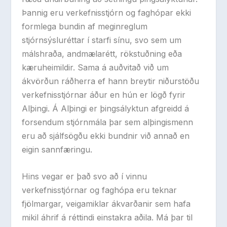
Þannig eru verkefnisstjórn og faghópar ekki
formlega bundin af meginreglum
stjórnsýsluréttar í starfi sínu, svo sem um
málshraða, andmælarétt, rökstuðning eða
kæruheimildir. Sama á auðvitað við um
ákvörðun ráðherra ef hann breytir niðurstöðu
verkefnisstjórnar áður en hún er lögð fyrir
Alþingi. Á Alþingi er þingsályktun afgreidd á
forsendum stjórnmála þar sem alþingismenn
eru að sjálfsögðu ekki bundnir við annað en
eigin sannfæringu.
Hins vegar er það svo að í vinnu
verkefnisstjórnar og faghópa eru teknar
fjölmargar, veigamiklar ákvarðanir sem hafa
mikil áhrif á réttindi einstakra aðila. Má þar til