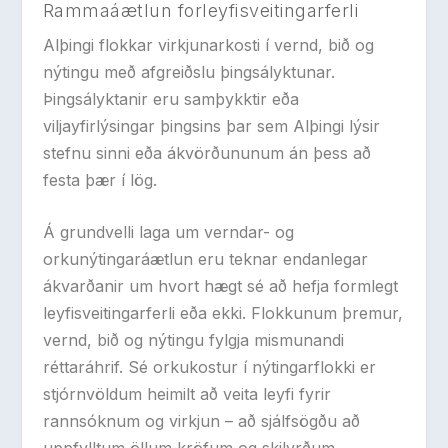
Rammaáætlun forleyfisveitingarferli
Alþingi flokkar virkjunarkosti í vernd, bið og
nýtingu með afgreiðslu þingsályktunar.
Þingsályktanir eru samþykktir eða
viljayfirlýsingar þingsins þar sem Alþingi lýsir
stefnu sinni eða ákvörðununum án þess að
festa þær í lög.
Á grundvelli laga um verndar- og
orkunýtingar
áætlun eru teknar endanlegar
ákvarðanir um hvort hægt sé að hefja formlegt
leyfisveitingarferli eða ekki. Flokkunum þremur,
vernd, bið og nýtingu fylgja mismunandi
réttaráhrif. Sé orkukostur í nýtingarflokki er
stjórnvöldum heimilt að veita leyfi fyrir
rannsóknum og virkjun – að sjálfsögðu að