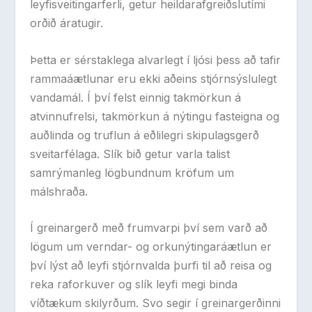
leyfisveitingarferli, getur heildarafgreiðslutími
orðið áratugir.
Þetta er sérstaklega alvarlegt í ljósi þess að tafir
rammaáætlunar eru ekki aðeins stjórnsýslulegt
vandamál. Í því felst einnig takmörkun á
atvinnufrelsi, takmörkun á nýtingu fasteigna og
auðlinda og truflun á eðlilegri skipulagsgerð
sveitarfélaga. Slík bið getur varla talist
samrýmanleg lögbundnum kröfum um
málshraða.
Í greinargerð með frumvarpi því sem varð að
lögum um verndar- og orkunýtingaráætlun er
því lýst að leyfi stjórnvalda þurfi til að reisa og
reka raforkuver og slík leyfi megi binda
víðtækum skilyrðum.
Svo segir í greinargerðinni