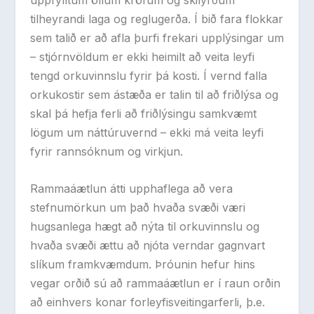
uppfylltum öllum kröfum og skilyrðum
tilheyrandi laga og reglugerða. Í bið fara flokkar
sem talið er að afla þurfi frekari upplýsingar um
– stjórnvöldum er ekki heimilt að veita leyfi
tengd orkuvinnslu fyrir þá kosti. Í vernd falla
orkukostir sem ástæða er talin til að friðlýsa og
skal þá hefja ferli að friðlýsingu samkvæmt
lögum um náttúruvernd – ekki má veita leyfi
fyrir rannsóknum og virkjun.
Rammaáætlun átti upphaflega að vera
stefnumörkun um það hvaða svæði væri
hugsanlega hægt að nýta til orkuvinnslu og
hvaða svæði ættu að njóta verndar gagnvart
slíkum framkvæmdum. Þróunin hefur hins
vegar orðið sú að rammaáætlun er í raun orðin
að einhvers konar forleyfisveitingarferli, þ.e.