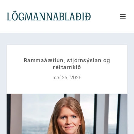
Rammaáætlun, stjórnsýslan og
réttarríkið
maí 25, 2026