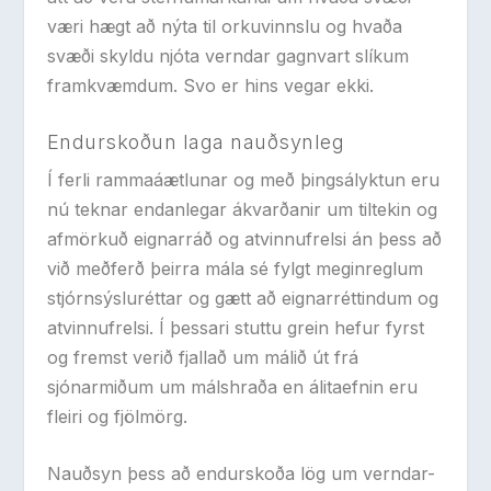
væri hægt að nýta til orkuvinnslu og hvaða
svæði skyldu njóta verndar gagnvart slíkum
framkvæmdum. Svo er hins vegar ekki.
Endurskoðun laga nauðsynleg
Í ferli rammaáætlunar og með þingsályktun eru
nú teknar endanlegar ákvarðanir um tiltekin og
afmörkuð eignarráð og atvinnufrelsi án þess að
við meðferð þeirra mála sé fylgt meginreglum
stjórnsýsluréttar og gætt að eignarréttindum og
atvinnufrelsi. Í þessari stuttu grein hefur fyrst
og fremst verið fjallað um málið út frá
sjónarmiðum um málshraða en álitaefnin eru
fleiri og fjölmörg.
Nauðsyn þess að endurskoða lög um verndar-