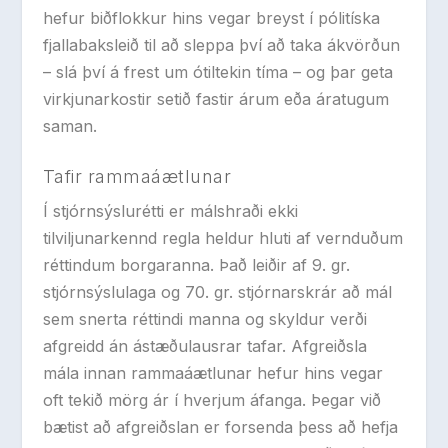
hefur biðflokkur hins vegar breyst í pólitíska
fjallabaksleið til að sleppa því að taka ákvörðun
– slá því á frest um ótiltekin tíma – og þar geta
virkjunarkostir setið fastir árum eða áratugum
saman.
Tafir rammaáætlunar
Í stjórnsýslurétti er málshraði ekki
tilviljunarkennd regla heldur hluti af vernduðum
réttindum borgaranna. Það leiðir af 9. gr.
stjórnsýslulaga og 70. gr. stjórnarskrár að mál
sem snerta réttindi manna og skyldur verði
afgreidd án ástæðulausrar tafar. Afgreiðsla
mála innan rammaáætlunar hefur hins vegar
oft tekið mörg ár í hverjum áfanga. Þegar við
bætist að afgreiðslan er forsenda þess að hefja