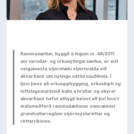
Rammaáætlun, byggð á lögum nr. 48/2011
um verndar- og orkunýtingaráætlun, er eitt
veigamesta stjórntæki stjórnvalda við
ákvarðanir um nýtingu náttúruauðlinda. Í
ljósi þess að orkuuppbygging, orkuskipti og
loftslagsmarkmið kalla á hraðar og skýrar
ákvarðanir hefur athygli beinst að því hvort
málsmeðferð rammaáætlunar samræmist
grundvallarreglum stjórnsýsluréttar og
réttarríkisins.