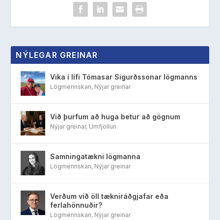
NÝLEGAR GREINAR
Vika í lífi Tómasar Sigurðssonar lögmanns
Lögmennskan
,
Nýjar greinar
Við þurfum að huga betur að gögnum
Nýjar greinar
,
Umfjöllun
Samningatækni lögmanna
Lögmennskan
,
Nýjar greinar
Verðum við öll tækniráðgjafar eða
ferlahönnuðir?
Lögmennskan
,
Nýjar greinar