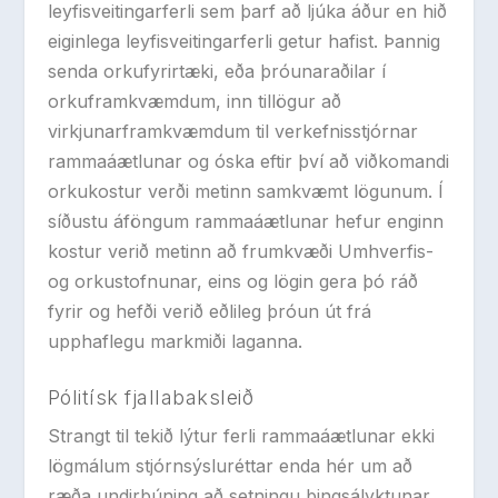
leyfisveitingarferli sem þarf að ljúka áður en hið
eiginlega leyfisveitingarferli getur hafist. Þannig
senda orkufyrirtæki, eða þróunaraðilar í
orkuframkvæmdum, inn tillögur að
virkjunarframkvæmdum til verkefnisstjórnar
rammaáætlunar og óska eftir því að viðkomandi
orkukostur verði metinn samkvæmt lögunum. Í
síðustu áföngum rammaáætlunar hefur enginn
kostur verið metinn að frumkvæði Umhverfis-
og orkustofnunar, eins og lögin gera þó ráð
fyrir og hefði verið eðlileg þróun út frá
upphaflegu markmiði laganna.
Pólitísk fjallabaksleið
Strangt til tekið lýtur ferli rammaáætlunar ekki
lögmálum stjórnsýsluréttar enda hér um að
ræða undirbúning að setningu þingsályktunar.