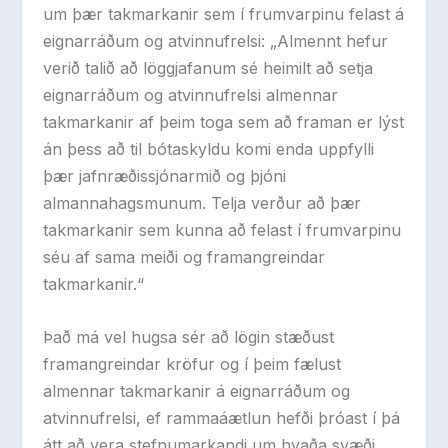
um þær takmarkanir sem í frumvarpinu felast á
eignarráðum og atvinnufrelsi: „Almennt hefur
verið talið að löggjafanum sé heimilt að setja
eignarráðum og
atvinnufrelsi almennar
takmarkanir af þeim toga sem að framan er lýst
án þess að til bótaskyldu komi enda uppfylli
þær jafnræðissjónarmið og þjóni
almannahagsmunum. Telja verður að þær
takmarkanir sem kunna að felast í frumvarpinu
séu af sama meiði og framangreindar
takmarkanir.“
Það má vel hugsa sér að lögin stæðust
framangreindar kröfur og í þeim fælust
almennar takmarkanir á eignarráðum og
atvinnufrelsi, ef rammaáætlun hefði þróast í þá
átt að vera stefnumarkandi um hvaða svæði