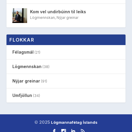
Kom vel undirbúinn til leiks
Lögmennskan
,
Nýjar greinar
FLOKKAR
Félagsmál
(21)
Lögmennskan
(38)
Nýjar greinar
(91)
Umfjöllun
(34)
©
2025
Lögmannafélag Íslands